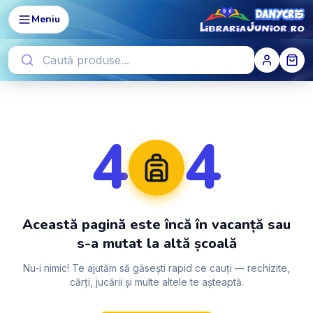
Meniu
4
4
Această pagină este încă în vacanță sau
s-a mutat la altă școală
Nu-i nimic! Te ajutăm să găsești rapid ce cauți — rechizite,
cărți, jucării și multe altele te așteaptă.