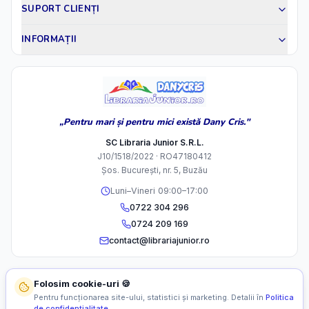
SUPORT CLIENȚI
INFORMAȚII
„Pentru mari și pentru mici există Dany Cris."
SC Libraria Junior S.R.L.
J10/1518/2022 · RO47180412
Șos. București, nr. 5, Buzău
Luni–Vineri 09:00–17:00
0722 304 296
0724 209 169
contact@librariajunior.ro
Folosim cookie-uri 🍪
Pentru funcționarea site-ului, statistici și marketing. Detalii în
Politica
de confidențialitate
.