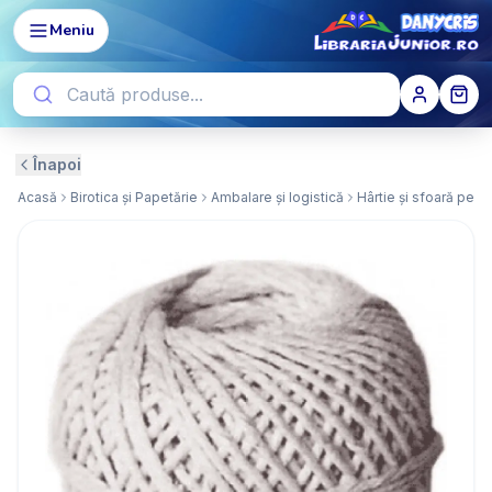
Meniu
Înapoi
Acasă
Birotica și Papetărie
Ambalare și logistică
Hârtie și sfoară pent