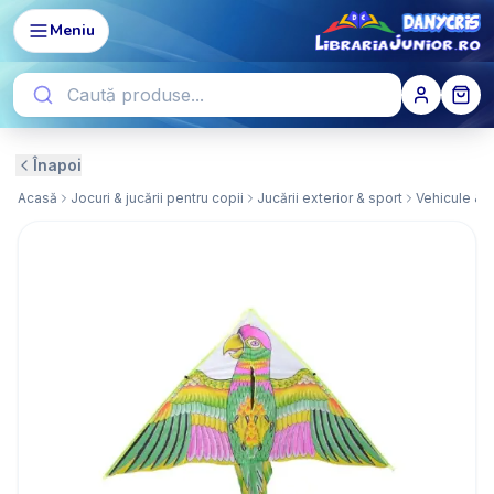
Meniu
Înapoi
Acasă
Jocuri & jucării pentru copii
Jucării exterior & sport
Vehicule & j