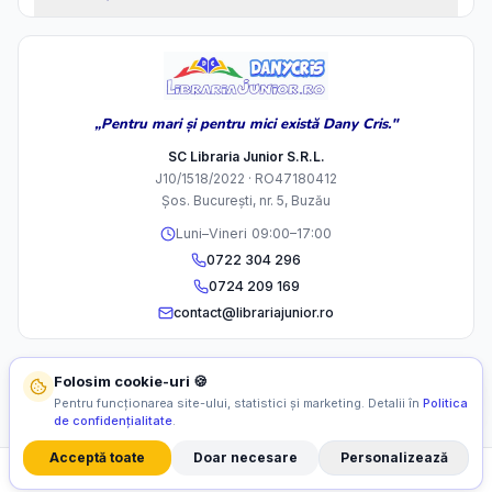
„Pentru mari și pentru mici există Dany Cris."
SC Libraria Junior S.R.L.
J10/1518/2022 · RO47180412
Șos. București, nr. 5, Buzău
Luni–Vineri 09:00–17:00
0722 304 296
0724 209 169
contact@librariajunior.ro
Folosim cookie-uri 🍪
Pentru funcționarea site-ului, statistici și marketing. Detalii în
Politica
de confidențialitate
.
Acceptă toate
Doar necesare
Personalizează
©
2026
SC Libraria Junior S.R.L. Toate drepturile rezervate.