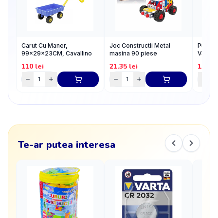
Carut Cu Maner,
Joc Constructii Metal
Puzzle
99x29x23CM, Cavallino
masina 90 piese
Vacant
110
lei
21.35
lei
18
lei
Te-ar putea interesa