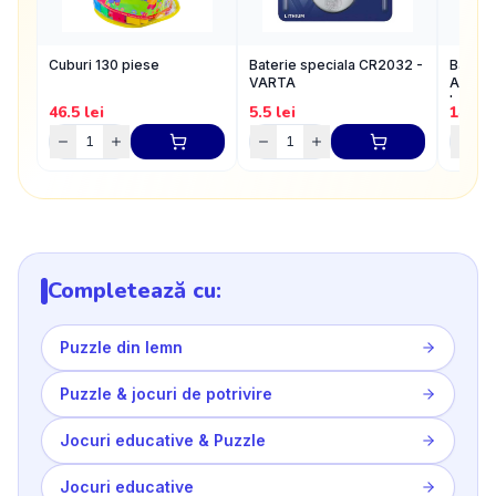
Cuburi 130 piese
Baterie speciala CR2032 -
Baterie
VARTA
Alcalin
bucati
46.5
lei
5.5
lei
14.13
Completează cu:
Puzzle din lemn
Puzzle & jocuri de potrivire
Jocuri educative & Puzzle
Jocuri educative