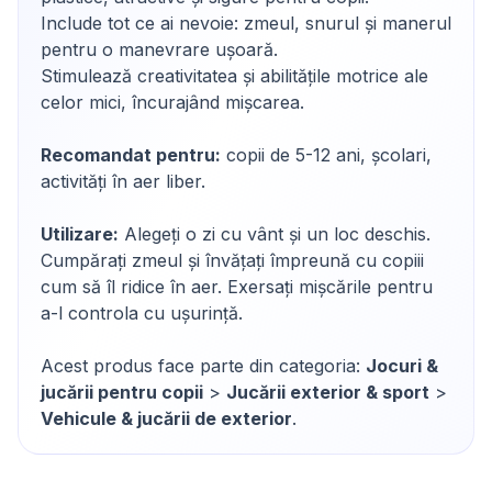
Include tot ce ai nevoie: zmeul, snurul și manerul
pentru o manevrare ușoară.
Stimulează creativitatea și abilitățile motrice ale
celor mici, încurajând mișcarea.
Recomandat pentru:
copii de 5-12 ani, școlari,
activități în aer liber.
Utilizare:
Alegeți o zi cu vânt și un loc deschis.
Cumpărați zmeul și învățați împreună cu copiii
cum să îl ridice în aer. Exersați mișcările pentru
a-l controla cu ușurință.
Acest produs face parte din categoria:
Jocuri &
jucării pentru copii
>
Jucării exterior & sport
>
Vehicule & jucării de exterior
.