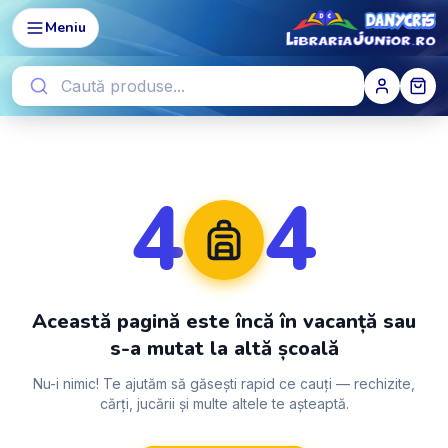
Meniu
4
4
Această pagină este încă în vacanță sau
s-a mutat la altă școală
Nu-i nimic! Te ajutăm să găsești rapid ce cauți — rechizite,
cărți, jucării și multe altele te așteaptă.