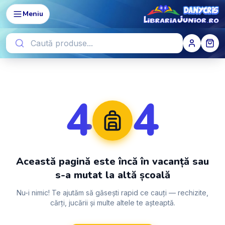
Meniu
4
4
Această pagină este încă în vacanță sau
s-a mutat la altă școală
Nu-i nimic! Te ajutăm să găsești rapid ce cauți — rechizite,
cărți, jucării și multe altele te așteaptă.