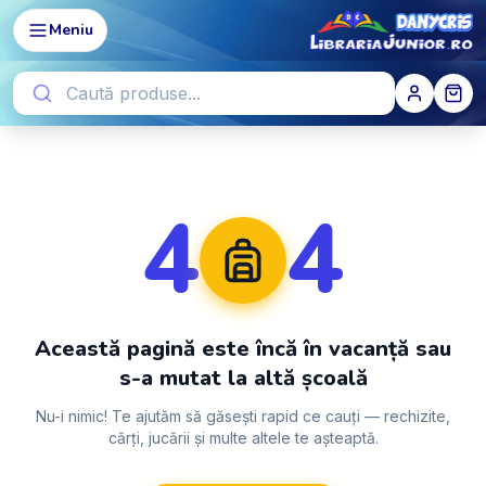
Meniu
4
4
Această pagină este încă în vacanță sau
s-a mutat la altă școală
Nu-i nimic! Te ajutăm să găsești rapid ce cauți — rechizite,
cărți, jucării și multe altele te așteaptă.